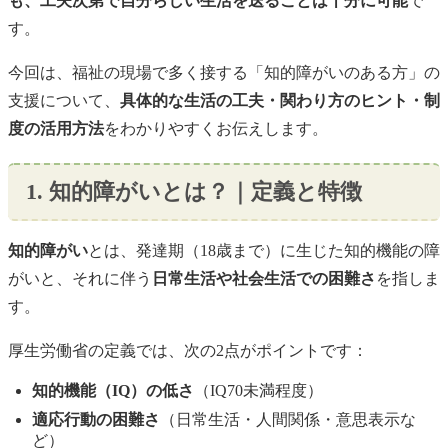
も、工夫次第で自分らしい生活を送ることは十分に可能
で
す。
今回は、福祉の現場で多く接する「知的障がいのある方」の
支援について、
具体的な生活の工夫・関わり方のヒント・制
度の活用方法
をわかりやすくお伝えします。
1. 知的障がいとは？｜定義と特徴
知的障がい
とは、発達期（18歳まで）に生じた知的機能の障
がいと、それに伴う
日常生活や社会生活での困難さ
を指しま
す。
厚生労働省の定義では、次の2点がポイントです：
知的機能（IQ）の低さ
（IQ70未満程度）
適応行動の困難さ
（日常生活・人間関係・意思表示な
ど）