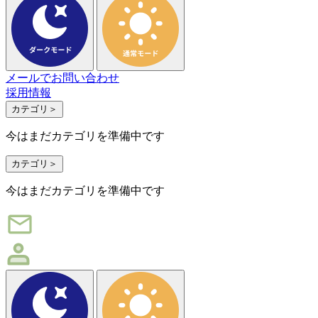
メ
ー
ル
で
お
問
い
合
わ
せ
採
用
情
報
カテゴリ
＞
今はまだカテゴリを準備中です
カテゴリ
＞
今はまだカテゴリを準備中です