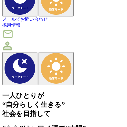
メ
ー
ル
で
お
問
い
合
わ
せ
採
用
情
報
一人ひとりが
“自分らしく生きる”
社会を目指して